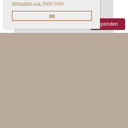
Formulare, u.a.
Mehr Infos
OK
Spenden
In Memoriam Milojka Beutz
Künstlerischer Nachlass
Förderkreis Milojka Beutz, Malerin